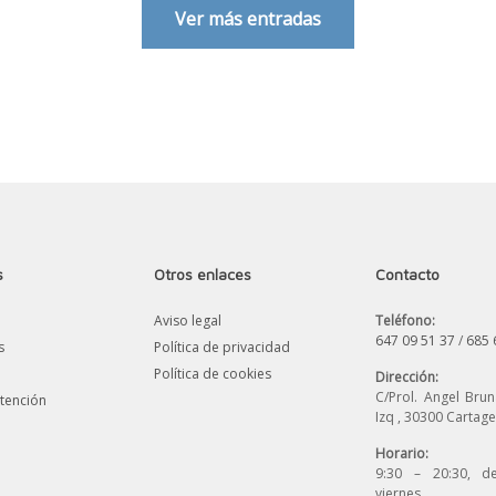
Ver más entradas
s
Otros enlaces
Contacto
Aviso legal
Teléfono:
647 09 51 37
/
685 
s
Política de privacidad
Política de cookies
Dirección:
C/Prol. Angel Bru
tención
Izq , 30300 Cartag
Horario:
9:30 – 20:30, d
viernes