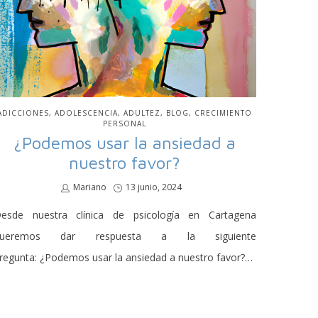
PUBLICADO
ADICCIONES
ADOLESCENCIA
ADULTEZ
BLOG
CRECIMIENTO
EN
PERSONAL
¿Podemos usar la ansiedad a
nuestro favor?
por
Mariano
Publicado
13 junio, 2024
en
esde nuestra clínica de psicología en Cartagena
queremos dar respuesta a la siguiente
regunta: ¿Podemos usar la ansiedad a nuestro favor?…