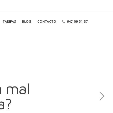
TARIFAS
BLOG
CONTACTO
647 09 51 37
n mal
a?