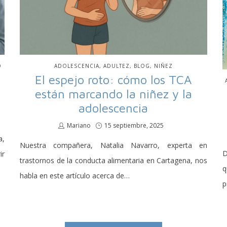
O
PUBLICADO
ADOLESCENCIA
ADULTEZ
BLOG
NIÑEZ
EN
El espejo roto: cómo los TCA
están marcando la niñez y la
adolescencia
por
Mariano
Publicado
15 septiembre, 2025
en
a,
Nuestra compañera, Natalia Navarro, experta en
D
ir
trastornos de la conducta alimentaria en Cartagena, nos
habla en este artículo acerca de…
p