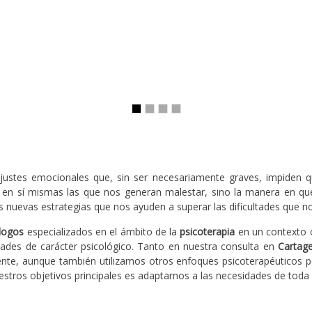
justes emocionales que, sin ser necesariamente graves, impiden q
s en sí mismas las que nos generan malestar, sino la manera en q
evas estrategias que nos ayuden a superar las dificultades que nos 
logos
especializados en el ámbito de la
psicoterapia
en un contexto c
ltades de carácter psicológico. Tanto en nuestra consulta en
Cartag
ente, aunque también utilizamos otros enfoques psicoterapéuticos p
uestros objetivos principales es adaptarnos a las necesidades de toda