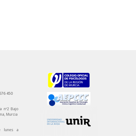
676 450
na nº2 Bajo
ena, Murcia
e lunes a