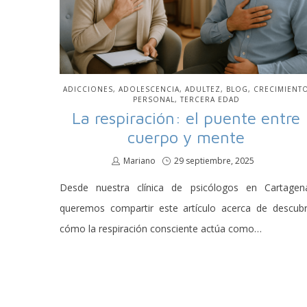
PUBLICADO
ADICCIONES
ADOLESCENCIA
ADULTEZ
BLOG
CRECIMIENT
EN
PERSONAL
TERCERA EDAD
La respiración: el puente entre
cuerpo y mente
por
Mariano
Publicado
29 septiembre, 2025
en
Desde nuestra clínica de psicólogos en Cartagen
queremos compartir este artículo acerca de descubr
cómo la respiración consciente actúa como…