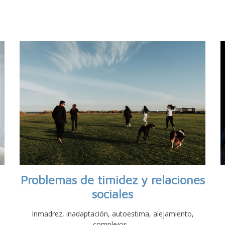
Problemas de timidez y relaciones
sociales
Inmadrez, inadaptación, autoestima, alejamiento,
complejos…