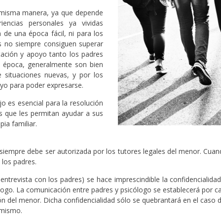
a misma manera, ya que depende
encias personales ya vividas
 de una época fácil, ni para los
os no siempre consiguen superar
tación y apoyo tanto los padres
a época, generalmente son bien
e situaciones nuevas, y por los
yo para poder expresarse.
jo es esencial para la resolución
s que les permitan ayudar a sus
ia familiar.
iempre debe ser autorizada por los tutores legales del menor. Cua
 los padres.
ntrevista con los padres) se hace imprescindible la confidencialidad
cólogo. La comunicación entre padres y psicólogo se establecerá por c
n del menor. Dicha confidencialidad sólo se quebrantará en el caso d
 mismo.