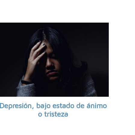
Depresión, bajo estado de ánimo
o tristeza