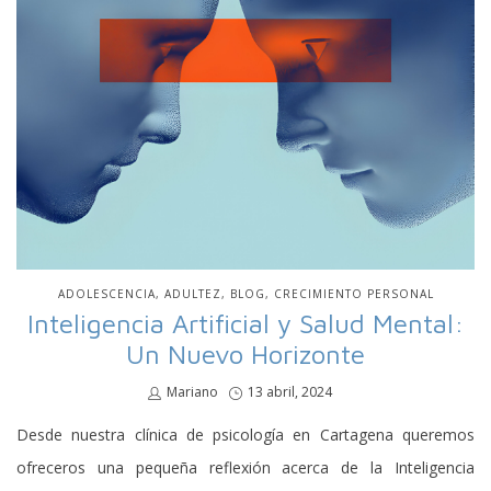
PUBLICADO
ADOLESCENCIA
ADULTEZ
BLOG
CRECIMIENTO PERSONAL
EN
Inteligencia Artificial y Salud Mental:
Un Nuevo Horizonte
por
Mariano
Publicado
13 abril, 2024
en
Desde nuestra clínica de psicología en Cartagena queremos
ofreceros una pequeña reflexión acerca de la Inteligencia