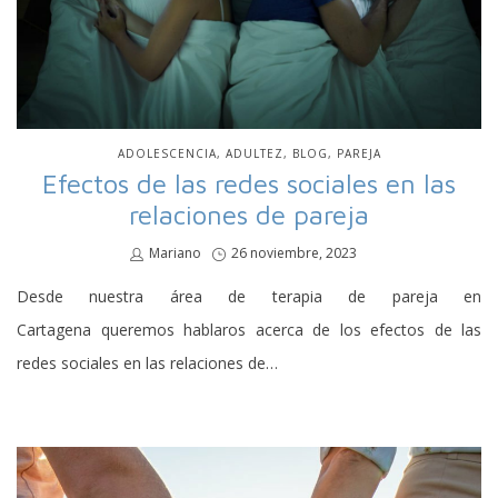
PUBLICADO
ADOLESCENCIA
ADULTEZ
BLOG
PAREJA
EN
Efectos de las redes sociales en las
relaciones de pareja
por
Mariano
Publicado
26 noviembre, 2023
en
Desde nuestra área de terapia de pareja en
Cartagena queremos hablaros acerca de los efectos de las
redes sociales en las relaciones de…