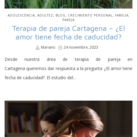
PUBLICADO
ADOLESCENCIA
ADULTEZ
BLOG
CRECIMIENTO PERSONAL
FAMILIA
EN
PAREJA
Terapia de pareja Cartagena – ¿El
amor tiene fecha de caducidad?
por
Mariano
Publicado
24 noviembre, 2023
en
Desde nuestra área de terapia de pareja en
Cartagena queremos dar respuesta a la pregunta ¿El amor tiene
fecha de caducidad?. El estudio del…