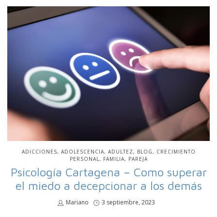
PUBLICADO
ADICCIONES
ADOLESCENCIA
ADULTEZ
BLOG
CRECIMIENTO
EN
PERSONAL
FAMILIA
PAREJA
Psicología Cartagena – Como superar
el miedo a decepcionar a los demás
por
Mariano
Publicado
3 septiembre, 2023
en