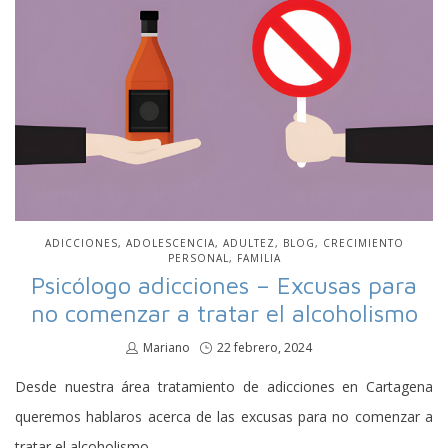
PUBLICADO
ADICCIONES
ADOLESCENCIA
ADULTEZ
BLOG
CRECIMIENTO
EN
PERSONAL
FAMILIA
Psicólogo adicciones – Excusas para
no comenzar a tratar el alcoholismo
por
Mariano
Publicado
22 febrero, 2024
en
Desde nuestra área tratamiento de adicciones en Cartagena
queremos hablaros acerca de las excusas para no comenzar a
tratar el alcoholismo.…