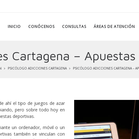
INICIO
CONÓCENOS
CONSULTAS
ÁREAS DE ATENCIÓN
es Cartagena – Apuestas 
N
PSICÓLOGO ADICCIONES CARTAGENA
PSICÓLOGO ADICCIONES CARTAGENA – AP
de ahí el tipo de juegos de azar
mbiando, pero sobre todo hoy en
uestas deportivas.
diante un ordenador, móvil o un
ortivas también se vinculan con