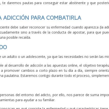
 te daremos pautas para conseguir estar abstinente y que poster
A ADICCIÓN PARA COMBATIRLA
ciente debe saber reconocer su enfermedad cuando aparezca (la adi
uadamente sino a través de la conducta de apostar, para que pue
una posible recaída.
ADO
 de un adulto o un adolescente, ya que las necesidades no serán las m
 al desarrollo de adicción a las apuestas online, el objetivo terapé
 a promover cambios a corto plazo en tu día a día, siempre orient
rma paulatina. Estaremos contigo durante todo el proceso, simplemente
personas del entorno del adicto, por ello, nos parece de suma impor
amientas para ayudar a su familiar.
 conozcan en qué consiste la enfermedad y qué características tiene