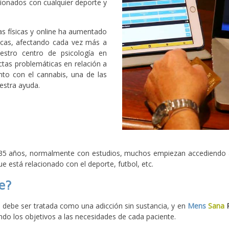
cionados con cualquier deporte y
s físicas y online ha aumentado
ticas, afectando cada vez más a
stro centro de psicología en
tas problemáticas en relación a
unto con el cannabis, una de las
estra ayuda.
 35 años, normalmente con estudios, muchos empiezan accediendo a
 está relacionado con el deporte, futbol, etc.
e?
s debe ser tratada como una adicción sin sustancia, y en
Mens
Sana
P
do los objetivos a las necesidades de cada paciente.