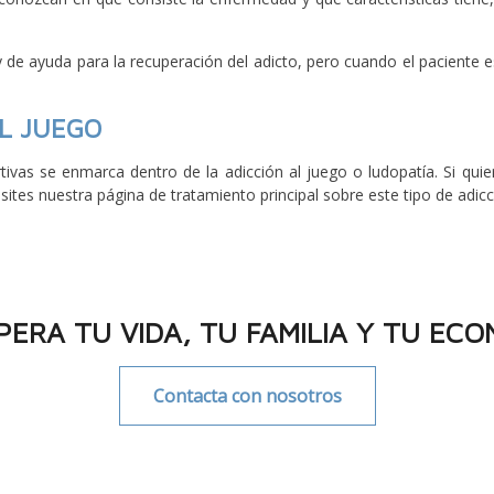
 y de ayuda para la recuperación del adicto, pero cuando el pacient
AL JUEGO
rtivas se enmarca dentro de la adicción al juego o ludopatía. Si qu
sites nuestra página de tratamiento principal sobre este tipo de adicc
ERA TU VIDA, TU FAMILIA Y TU EC
Contacta con nosotros