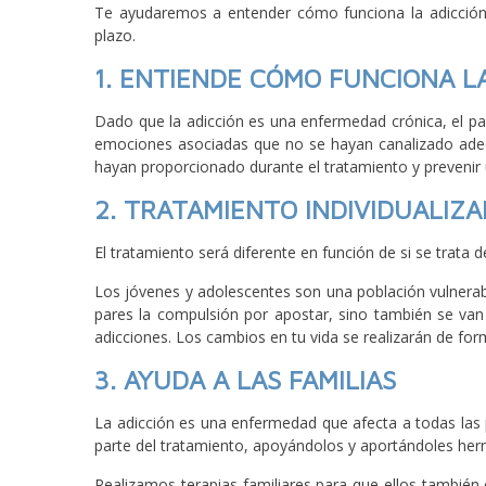
Te ayudaremos a entender cómo funciona la adicción,
plazo.
1. ENTIENDE CÓMO FUNCIONA L
Dado que la adicción es una enfermedad crónica, el pa
emociones asociadas que no se hayan canalizado adec
hayan proporcionado durante el tratamiento y prevenir 
2. TRATAMIENTO INDIVIDUALIZ
El tratamiento será diferente en función de si se trata
Los jóvenes y adolescentes son una población vulnerable
pares la compulsión por apostar, sino también se van
adicciones. Los cambios en tu vida se realizarán de fo
3. AYUDA A LAS FAMILIAS
La adicción es una enfermedad que afecta a todas las 
parte del tratamiento, apoyándolos y aportándoles herr
Realizamos terapias familiares para que ellos también