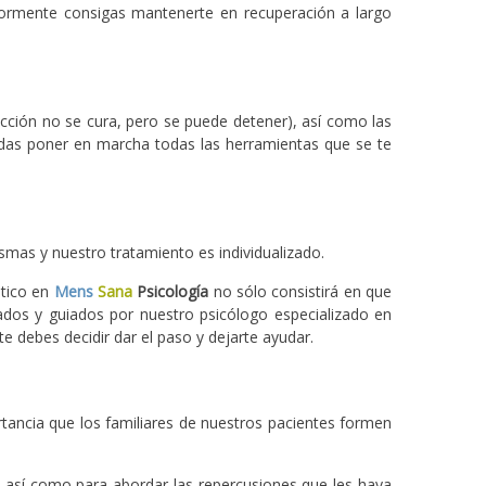
iormente consigas mantenerte en recuperación a largo
cción no se cura, pero se puede detener), así como las
das poner en marcha todas las herramientas que se te
ismas y nuestro tratamiento es individualizado.
utico en
Mens
Sana
Psicología
no sólo consistirá en que
ados y guiados por nuestro psicólogo especializado en
 debes decidir dar el paso y dejarte ayudar.
tancia que los familiares de nuestros pacientes formen
, así como para abordar las repercusiones que les haya