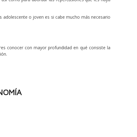
e es adolescente o joven es si cabe mucho más necesario
ieres conocer con mayor profundidad en qué consiste la
ión.
ONOMÍA