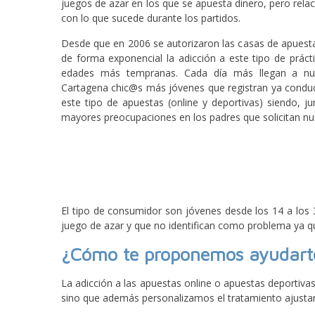
juegos de azar en los que se apuesta dinero, pero rela
con lo que sucede durante los partidos.
Desde que en 2006 se autorizaron las casas de apuesta
de forma exponencial la adicción a este tipo de prác
edades más tempranas. Cada día más llegan a nue
Cartagena chic@s más jóvenes que registran ya conduc
este tipo de apuestas (online y deportivas) siendo, j
mayores preocupaciones en los padres que solicitan nu
El tipo de consumidor son jóvenes desde los 14 a los
juego de azar y que no identifican como problema ya que
¿Cómo te proponemos ayudart
La adicción a las apuestas online o apuestas deportiva
sino que además personalizamos el tratamiento ajustan