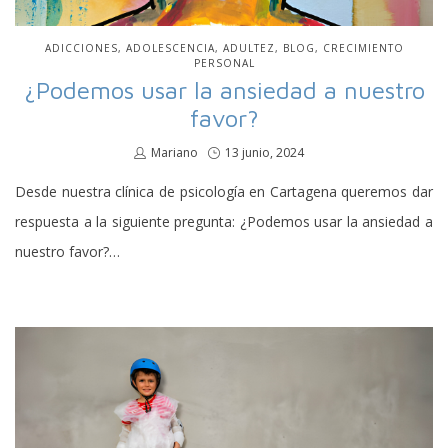
PUBLICADO
ADICCIONES
ADOLESCENCIA
ADULTEZ
BLOG
CRECIMIENTO
EN
PERSONAL
¿Podemos usar la ansiedad a nuestro
favor?
por
Mariano
Publicado
13 junio, 2024
en
Desde nuestra clínica de psicología en Cartagena queremos dar
respuesta a la siguiente pregunta: ¿Podemos usar la ansiedad a
nuestro favor?…