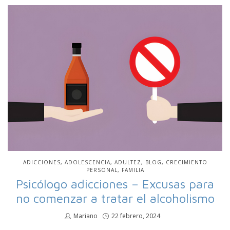
PUBLICADO
ADICCIONES
ADOLESCENCIA
ADULTEZ
BLOG
CRECIMIENTO
EN
PERSONAL
FAMILIA
Psicólogo adicciones – Excusas para
no comenzar a tratar el alcoholismo
por
Mariano
Publicado
22 febrero, 2024
en