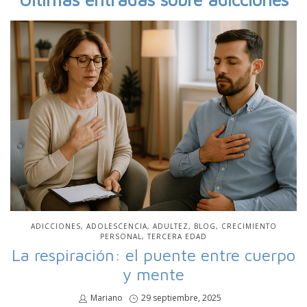
PUBLICADO
ADICCIONES
ADOLESCENCIA
ADULTEZ
BLOG
CRECIMIENTO
EN
PERSONAL
TERCERA EDAD
La respiración: el puente entre cuerpo
y mente
por
Mariano
Publicado
29 septiembre, 2025