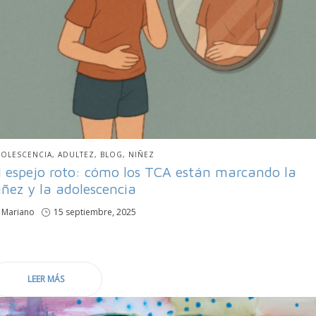
BLICADO
OLESCENCIA
ADULTEZ
BLOG
NIÑEZ
N
l espejo roto: cómo los TCA están marcando la
iñez y la adolescencia
por
Mariano
Publicado
15 septiembre, 2025
en
LEER MÁS