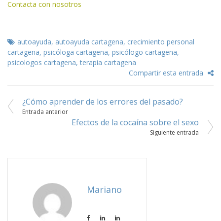
Contacta con nosotros
autoayuda
,
autoayuda cartagena
,
crecimiento personal
cartagena
,
psicóloga cartagena
,
psicólogo cartagena
,
psicologos cartagena
,
terapia cartagena
Compartir esta entrada
¿Cómo aprender de los errores del pasado?
Navegación
Entrada anterior
Efectos de la cocaína sobre el sexo
de
Siguiente entrada
entradas
Mariano