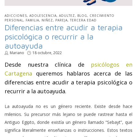
PUBLICADO
ADICCIONES
ADOLESCENCIA
ADULTEZ
BLOG
CRECIMIENTO
EN
PERSONAL
FAMILIA
NIÑEZ
PAREJA
TERCERA EDAD
Diferencias entre acudir a terapia
psicológica o recurrir a la
autoayuda
por
Mariano
Publicado
18 octubre, 2022
en
Desde nuestra clínica de
psicólogos en
Cartagena
queremos hablaros acerca de las
diferencias entre acudir a terapia psicológica o
recurrir a la autoayuda.
La autoayuda no es un género reciente. Existe desde hace
milenios. Su precursor más lejano se puede rastrear hasta el
Antiguo Egipto, donde existía un género llamado “Sebayt”, que
significa literalmente enseñanzas o instrucciones. Estos textos