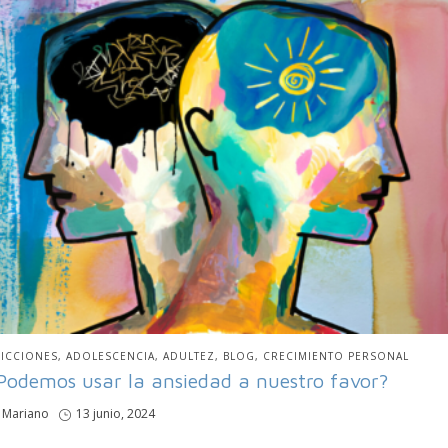
BLICADO
ICCIONES
ADOLESCENCIA
ADULTEZ
BLOG
CRECIMIENTO PERSONAL
N
Podemos usar la ansiedad a nuestro favor?
por
Mariano
Publicado
13 junio, 2024
en