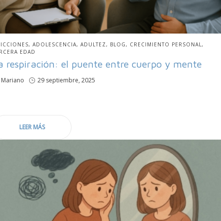
BLICADO
ICCIONES
ADOLESCENCIA
ADULTEZ
BLOG
CRECIMIENTO PERSONAL
N
RCERA EDAD
a respiración: el puente entre cuerpo y mente
por
Mariano
Publicado
29 septiembre, 2025
en
LEER MÁS