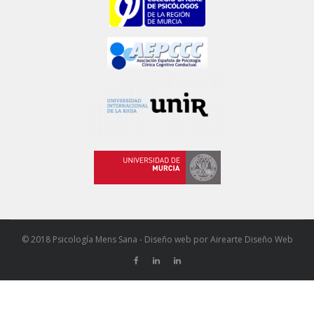
© 2018 Psicología Mens Sana - Diseño web por
Airearte Diseño Web