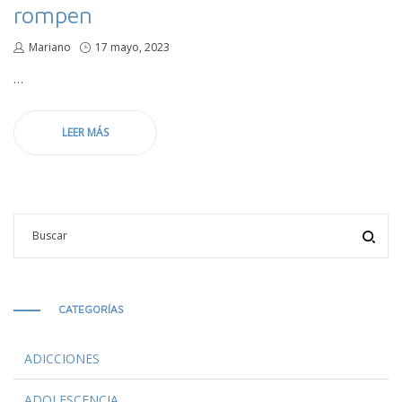
rompen
por
Mariano
Publicado
17 mayo, 2023
en
…
LEER MÁS
CATEGORÍAS
ADICCIONES
ADOLESCENCIA