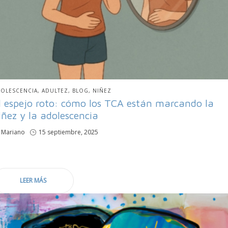
BLICADO
OLESCENCIA
ADULTEZ
BLOG
NIÑEZ
N
l espejo roto: cómo los TCA están marcando la
iñez y la adolescencia
por
Mariano
Publicado
15 septiembre, 2025
en
LEER MÁS