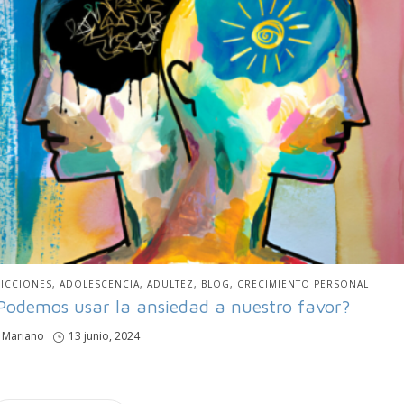
BLICADO
ICCIONES
ADOLESCENCIA
ADULTEZ
BLOG
CRECIMIENTO PERSONAL
N
Podemos usar la ansiedad a nuestro favor?
por
Mariano
Publicado
13 junio, 2024
en