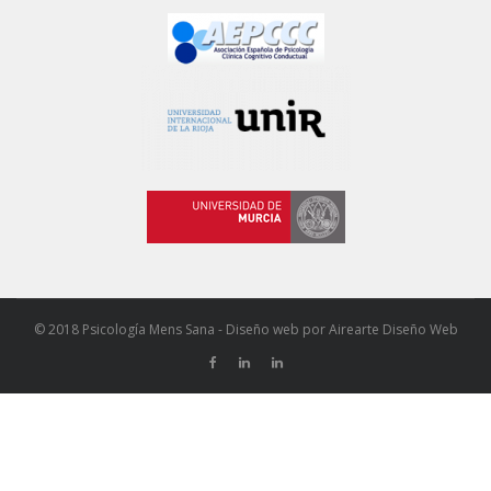
© 2018 Psicología Mens Sana - Diseño web por
Airearte Diseño Web