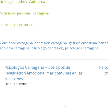
sicólogos adultos Cartagena
recimiento personal Cartagena
ontacta con nosotros
ansiedad cartagena
,
depresion cartagena
,
gestión emocional carta
sicología cartagena
,
psicologo depresion
,
psicologos cartagena
Psicólogos Cartagena – Los tipos de
Psic
Navegación
invalidación emocional más comunes en las
t
de
relaciones
Entrada anterior
entradas