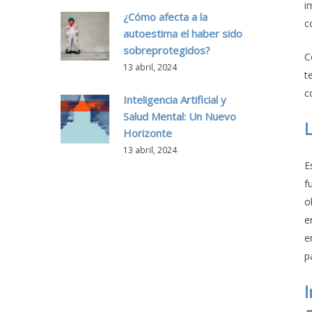
i
¿Cómo afecta a la
c
autoestima el haber sido
sobreprotegidos?
C
13 abril, 2024
t
c
Inteligencia Artificial y
Salud Mental: Un Nuevo
Horizonte
13 abril, 2024
E
f
o
e
e
p