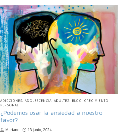
PUBLICADO
ADICCIONES
ADOLESCENCIA
ADULTEZ
BLOG
CRECIMIENTO
EN
PERSONAL
¿Podemos usar la ansiedad a nuestro
favor?
por
Mariano
Publicado
13 junio, 2024
en