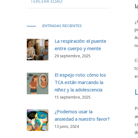
TERCERA EDAD
l
¿
ENTRADAS RECIENTES
p
A
La respiración: el puente
n
entre cuerpo y mente
29 septiembre, 2025
C
t
El espejo roto: cómo los
e
TCA están marcando la
niñez y la adolescencia
15 septiembre, 2025
P
¿Podemos usar la
a
ansiedad a nuestro favor?
c
13 junio, 2024
d