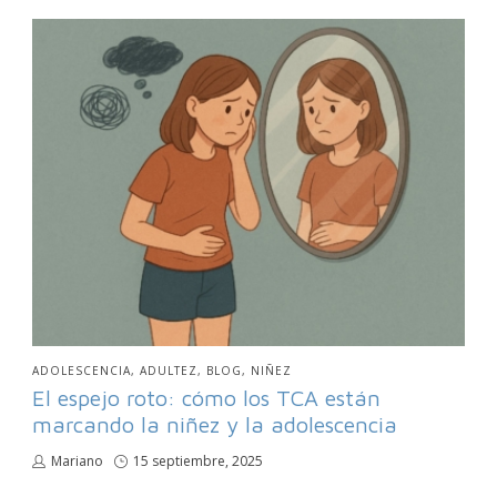
PUBLICADO
ADOLESCENCIA
ADULTEZ
BLOG
NIÑEZ
EN
El espejo roto: cómo los TCA están
marcando la niñez y la adolescencia
por
Mariano
Publicado
15 septiembre, 2025
en