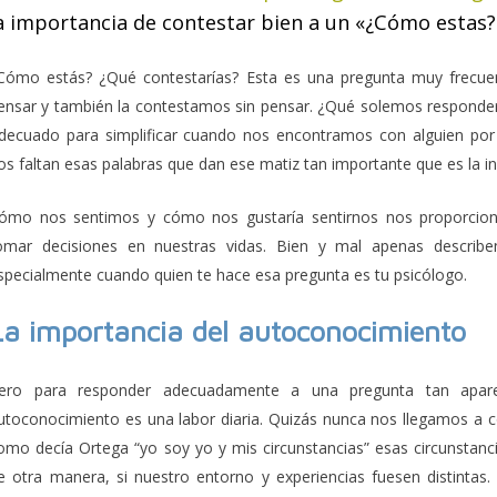
a importancia de contestar bien a un «¿Cómo estas?
Cómo estás? ¿Qué contestarías? Esta es una pregunta muy frecuen
ensar y también la contestamos sin pensar. ¿Qué solemos responder?
decuado para simplificar cuando nos encontramos con alguien por 
os faltan esas palabras que dan ese matiz tan importante que es la i
ómo nos sentimos y cómo nos gustaría sentirnos nos proporcion
omar decisiones en nuestras vidas. Bien y mal apenas describe
specialmente cuando quien te hace esa pregunta es tu psicólogo.
La importancia del autoconocimiento
ero para responder adecuadamente a una pregunta tan aparen
utoconocimiento es una labor diaria. Quizás nunca nos llegamos a 
omo decía Ortega “yo soy yo y mis circunstancias” esas circunstan
e otra manera, si nuestro entorno y experiencias fuesen distintas