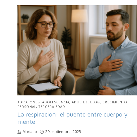
PUBLICADO
ADICCIONES
ADOLESCENCIA
ADULTEZ
BLOG
CRECIMIENTO
EN
PERSONAL
TERCERA EDAD
La respiración: el puente entre cuerpo y
mente
por
Mariano
Publicado
29 septiembre, 2025
en