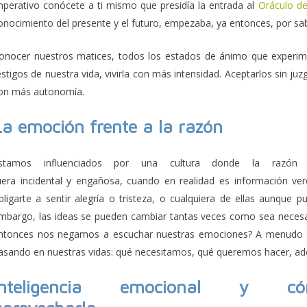
mperativo conócete a ti mismo que presidía la entrada al
Oráculo de
onocimiento del presente y el futuro, empezaba, ya entonces, por s
onocer nuestros matices, todos los estados de ánimo que experime
estigos de nuestra vida, vivirla con más intensidad. Aceptarlos sin ju
on más autonomía.
La emoción frente a la razón
stamos influenciados por una cultura donde la razón
uera incidental y engañosa, cuando en realidad es información v
bligarte a sentir alegría o tristeza, o cualquiera de ellas aunque pu
mbargo, las ideas se pueden cambiar tantas veces como sea necesa
ntonces nos negamos a escuchar nuestras emociones? A menudo no
asando en nuestras vidas: qué necesitamos, qué queremos hacer, ad
Inteligencia emocional y có