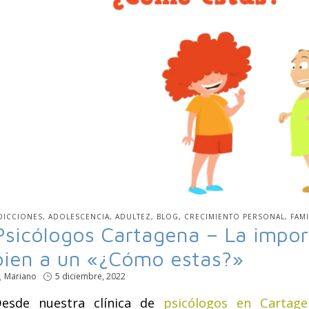
UBLICADO
DICCIONES
ADOLESCENCIA
ADULTEZ
BLOG
CRECIMIENTO PERSONAL
FAMI
N
Psicólogos Cartagena – La impor
bien a un «¿Cómo estas?»
por
Mariano
Publicado
5 diciembre, 2022
en
esde nuestra clínica de
psicólogos en Cartage