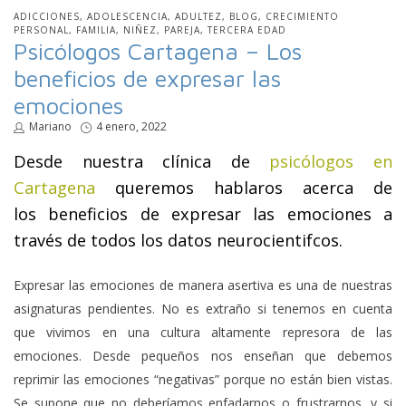
PUBLICADO
ADICCIONES
ADOLESCENCIA
ADULTEZ
BLOG
CRECIMIENTO
EN
PERSONAL
FAMILIA
NIÑEZ
PAREJA
TERCERA EDAD
Psicólogos Cartagena – Los
beneficios de expresar las
emociones
por
Mariano
Publicado
4 enero, 2022
en
Desde nuestra clínica de
psicólogos en
Cartagena
queremos hablaros acerca de
los beneficios de expresar las emociones a
través de todos los datos neurocientifcos.
Expresar las emociones de manera asertiva es una de nuestras
asignaturas pendientes. No es extraño si tenemos en cuenta
que vivimos en una cultura altamente represora de las
emociones. Desde pequeños nos enseñan que debemos
reprimir las emociones “negativas” porque no están bien vistas.
Se supone que no deberíamos enfadarnos o frustrarnos, y si