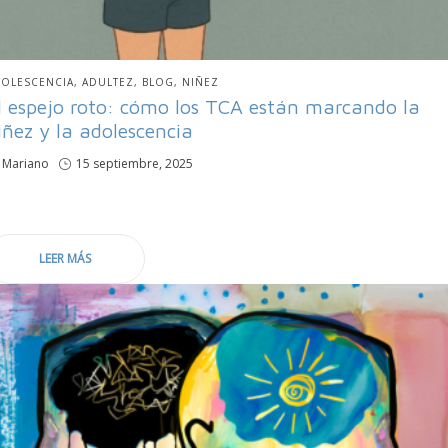
BLICADO
OLESCENCIA
ADULTEZ
BLOG
NIÑEZ
N
l espejo roto: cómo los TCA están marcando la
iñez y la adolescencia
por
Mariano
Publicado
15 septiembre, 2025
en
LEER MÁS