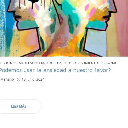
BLICADO
ICCIONES
ADOLESCENCIA
ADULTEZ
BLOG
CRECIMIENTO PERSONAL
N
Podemos usar la ansiedad a nuestro favor?
por
Mariano
Publicado
13 junio, 2024
en
LEER MÁS