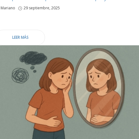
por
Mariano
Publicado
29 septiembre, 2025
en
LEER MÁS