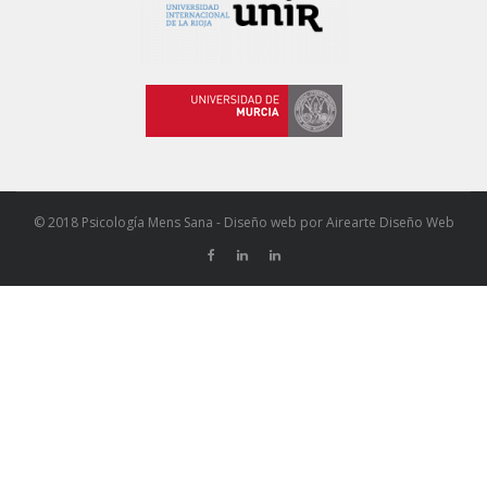
© 2018 Psicología Mens Sana - Diseño web por
Airearte Diseño Web