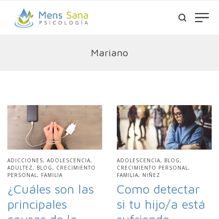
Mariano
PUBLICADO
ADICCIONES
ADOLESCENCIA
PUBLICADO
ADOLESCENCIA
BLOG
EN
ADULTEZ
BLOG
CRECIMIENTO
EN
CRECIMIENTO PERSONAL
PERSONAL
FAMILIA
FAMILIA
NIÑEZ
¿Cuáles son las
Como detectar
principales
si tu hijo/a está
causas de la
sufriendo