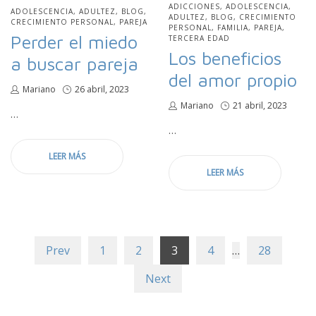
PUBLICADO
ADICCIONES
ADOLESCENCIA
PUBLICADO
ADOLESCENCIA
ADULTEZ
BLOG
EN
ADULTEZ
BLOG
CRECIMIENTO
EN
CRECIMIENTO PERSONAL
PAREJA
PERSONAL
FAMILIA
PAREJA
Perder el miedo
TERCERA EDAD
Los beneficios
a buscar pareja
del amor propio
por
Mariano
Publicado
26 abril, 2023
en
por
Mariano
Publicado
21 abril, 2023
…
en
…
LEER MÁS
LEER MÁS
Prev
1
2
3
4
…
28
Next