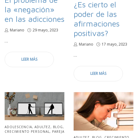
¿Es cierto el
la «negación»
poder de las
en las adicciones
afirmaciones
por
Mariano
Publicado
29 mayo, 2023
positivas?
en
…
por
Mariano
Publicado
17 mayo, 2023
en
…
LEER MÁS
LEER MÁS
PUBLICADO
ADOLESCENCIA
ADULTEZ
BLOG
EN
CRECIMIENTO PERSONAL
PAREJA
PUBLICADO
ADULTEZ
BLOG
CRECIMIENTO