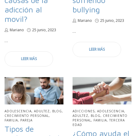
adicción al
bullying
movil?
por
Mariano
Publicado
25 junio, 2023
en
por
Mariano
Publicado
25 junio, 2023
…
en
…
LEER MÁS
LEER MÁS
PUBLICADO
ADOLESCENCIA
ADULTEZ
BLOG
PUBLICADO
ADICCIONES
ADOLESCENCIA
EN
CRECIMIENTO PERSONAL
EN
ADULTEZ
BLOG
CRECIMIENTO
FAMILIA
PAREJA
PERSONAL
FAMILIA
TERCERA
EDAD
Tipos de
¿Cómo ayuda el