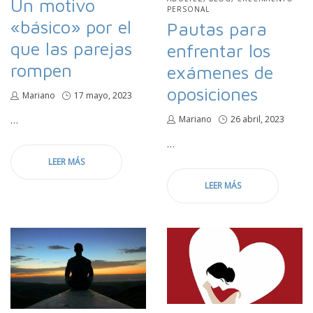
Un motivo
EN
PERSONAL
«básico» por el
Pautas para
que las parejas
enfrentar los
rompen
exámenes de
oposiciones
por
Mariano
Publicado
17 mayo, 2023
en
…
por
Mariano
Publicado
26 abril, 2023
en
…
LEER MÁS
LEER MÁS