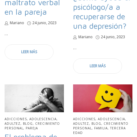
maltrato verbal
psicólogo/a a
en la pareja
recuperarse de
por
Mariano
Publicado
24 junio, 2023
una depresión?
en
…
por
Mariano
Publicado
24 junio, 2023
en
…
LEER MÁS
LEER MÁS
PUBLICADO
ADICCIONES
ADOLESCENCIA
PUBLICADO
ADICCIONES
ADOLESCENCIA
EN
ADULTEZ
BLOG
CRECIMIENTO
EN
ADULTEZ
BLOG
CRECIMIENTO
PERSONAL
PAREJA
PERSONAL
FAMILIA
TERCERA
EDAD
El problema de